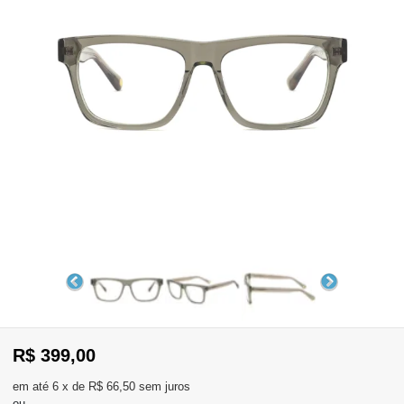
WhatsApp
Consultar
Pedidos
Recompra
Lojas
parceiras
Olá
Visitante
,
evendas:
Identifique-
11)
se
2137-
aqui
5811
Registre-
R$ 399,00
se
6
x
de
R$ 66,50
sem juros
ou