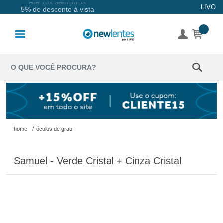
Até 10x sem juros
LIVO
5% de desconto à vista
Lentes de
Contato
Lentes
Coloridas
Solução
Óculos de
home
/
óculos de grau
Sol
Samuel - Verde Cristal + Cinza Cristal
Óculos de
Grau
Acessórios