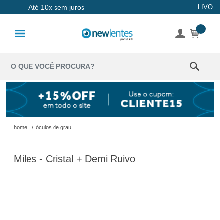
Até 10x sem juros
LIVO
Lentes de
Contato
Lentes
Coloridas
Solução
Óculos de
home
/
óculos de grau
Sol
Miles - Cristal + Demi Ruivo
Óculos de
Grau
Acessórios