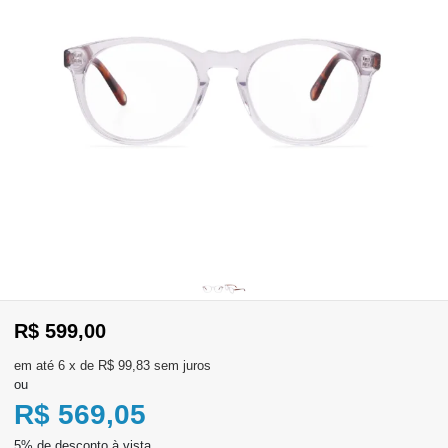
WhatsApp
Consultar
Pedidos
Recompra
Lojas
parceiras
Olá
Visitante
,
evendas:
R$ 599,00
Identifique-
11)
se
2137-
6
x
de
R$ 99,83
sem juros
aqui
5811
ou
Registre-
se
R$ 569,05