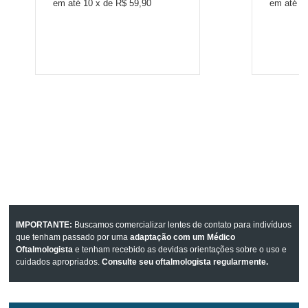
10
x
de
R$ 59,90
1
IMPORTANTE:
Buscamos comercializar lentes de contato para indivíduos
que tenham passado por uma
adaptação com um Médico
Oftalmologista
e tenham recebido as devidas orientações sobre o uso e
cuidados apropriados.
Consulte seu oftalmologista regularmente.