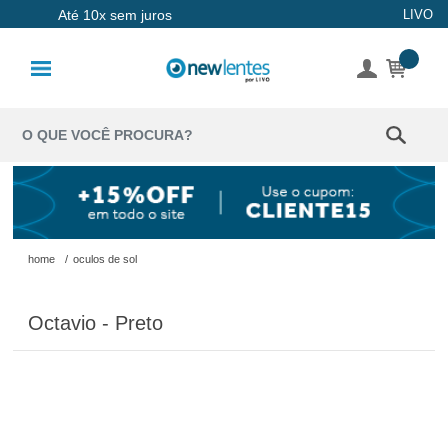
Até 10x sem juros
LIVO
Lentes de
Contato
Lentes
Coloridas
Solução
Óculos de
home
/
oculos de sol
Sol
Octavio - Preto
Óculos de
Grau
Acessórios