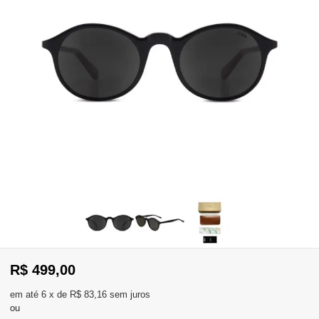
WhatsApp
Consultar
Pedidos
Recompra
Lojas
parceiras
Olá
Visitante
,
evendas:
Identifique-
11)
se
2137-
aqui
R$ 499,00
5811
Registre-
se
6
x
de
R$ 83,16
sem juros
ou