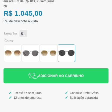
6
x
de
R$ 183,33
sem juros
ou
R$ 1.045,00
tamanho
51
cores
ADICIONAR AO CARRINHO
Em até 6X sem juros
Consulte Frete Grátis
12 anos de empresa
Satisfação garantida