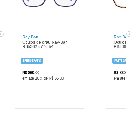
Ray-Ban
Ray-Ban
Óculos de grau Ray-Ban
Óculos 
RB5362 5776 54
RB5362 
R$
860,00
R$
860,0
10
x
de
R$ 86,00
1