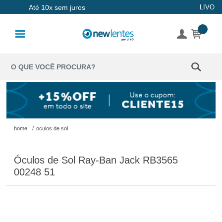
Até 10x sem juros
LIVO
Lentes de
Contato
Lentes
Coloridas
Solução
Óculos de
home
/
oculos de sol
Sol
Óculos de Sol Ray-Ban Jack RB3565
Óculos de
00248 51
Grau
Acessórios