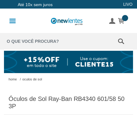
Até 10x sem juros
LIVO
Lentes de
Contato
Lentes
Coloridas
Solução
Óculos de
home
/
oculos de sol
Sol
Óculos de Sol Ray-Ban RB4340 601/58 50
Óculos de
3P
Grau
Acessórios