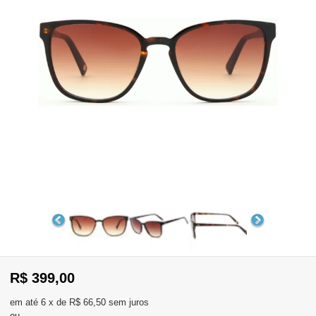
WhatsApp
Consultar
Pedidos
Recompra
Lojas
parceiras
Olá
Visitante
,
evendas:
Identifique-
11)
se
2137-
aqui
5811
Registre-
R$ 399,00
se
6
x
de
R$ 66,50
sem juros
ou