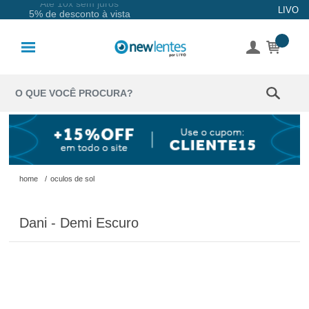
Até 10x sem juros
LIVO
5% de desconto à vista
Lentes de
Contato
Lentes
Coloridas
Solução
Óculos de
home
/
oculos de sol
Sol
Dani - Demi Escuro
Óculos de
Grau
Acessórios