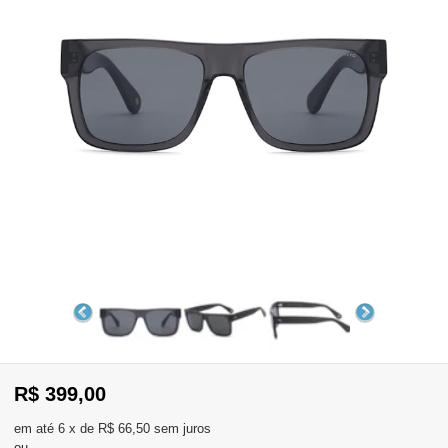
WhatsApp
Consultar
Pedidos
Recompra
Lojas
parceiras
Olá
Visitante
,
evendas:
Identifique-
11)
se
2137-
aqui
5811
Registre-
R$ 399,00
se
6
x
de
R$ 66,50
sem juros
ou