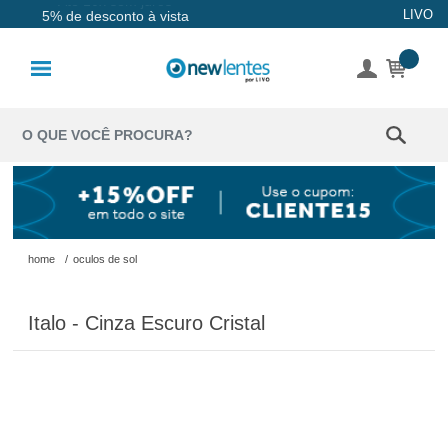
Até 10x sem juros
LIVO
5% de desconto à vista
Lentes de
Contato
Lentes
Coloridas
Solução
Óculos de
home
/
oculos de sol
Sol
Italo - Cinza Escuro Cristal
Óculos de
Grau
Acessórios