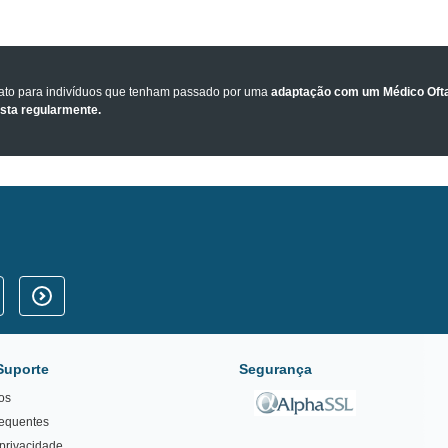
tato para indivíduos que tenham passado por uma
adaptação com um Médico Ofta
ista regularmente.
Suporte
Segurança
os
requentes
 privacidade