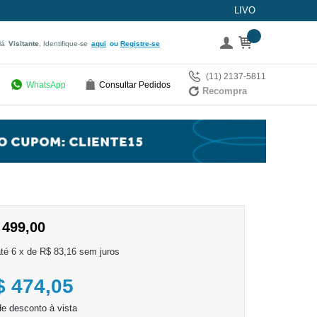
LIVO
lá
Visitante
, Identifique-se
aqui
Registre-se
(11) 2137-5811
WhatsApp
Consultar Pedidos
Recompra
 499,00
6
x
de
R$ 83,16
sem juros
$ 474,05