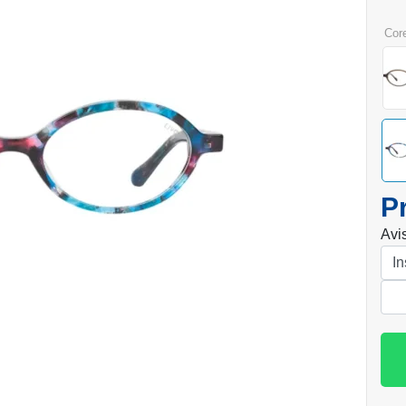
cor
P
Avi