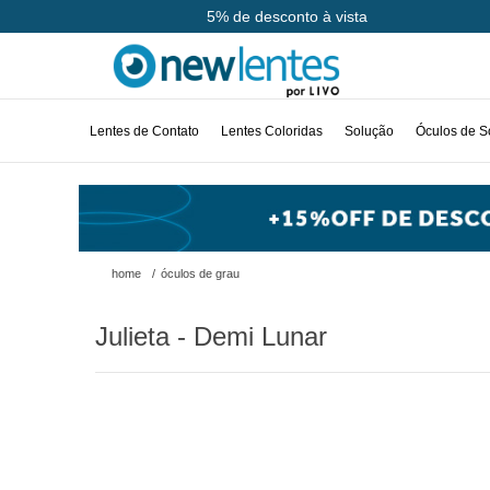
Até 10x sem juros
5% de desconto à vista
Lentes de Contato
Lentes Coloridas
Solução
Óculos de S
home
/
óculos de grau
Julieta - Demi Lunar