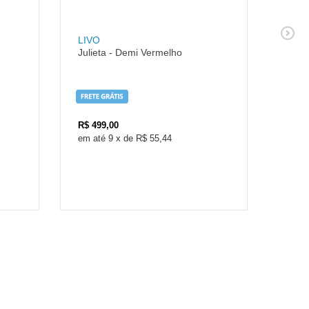
LIVO
LIVO
Julieta - Demi Vermelho
Paco
Clas
R$
499,00
R$
5
9
x
de
R$ 55,44