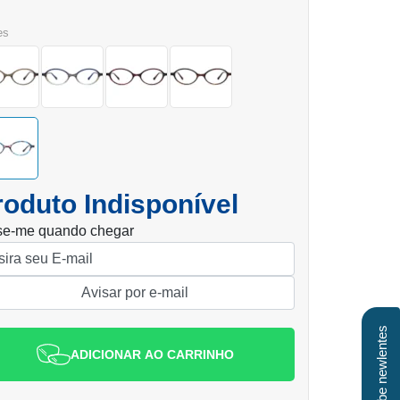
es
roduto Indisponível
se-me quando chegar
Clube newlentes
ADICIONAR AO CARRINHO