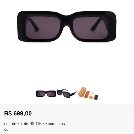
WhatsApp
Consultar
Pedidos
Recompra
Lojas
parceiras
Olá
Visitante
,
evendas:
Identifique-
11)
se
2137-
aqui
R$ 699,00
5811
Registre-
se
6
x
de
R$ 116,50
sem juros
ou