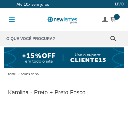
Até 10x sem juros
LIVO
Lentes de
Contato
Lentes
Coloridas
Solução
Óculos de
home
/
oculos de sol
Sol
Karolina - Preto + Preto Fosco
Óculos de
Grau
Acessórios