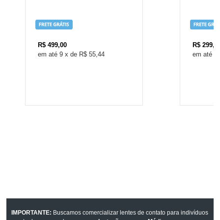
R$
499,00
R$
299,0
9
x
de
R$ 55,44
5
IMPORTANTE:
Buscamos comercializar lentes de contato para indivíduos