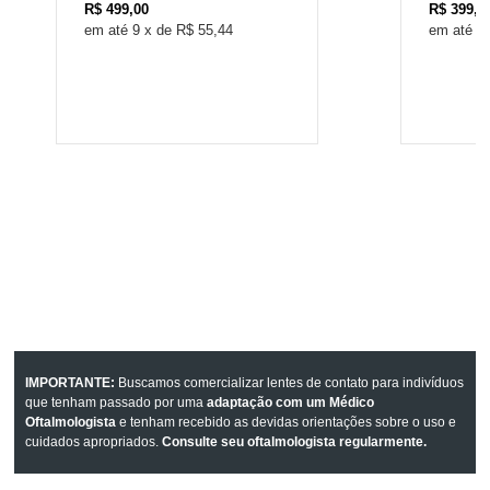
R$
499,00
R$
399,0
9
x
de
R$ 55,44
7
IMPORTANTE:
Buscamos comercializar lentes de contato para indivíduos
que tenham passado por uma
adaptação com um Médico
Oftalmologista
e tenham recebido as devidas orientações sobre o uso e
cuidados apropriados.
Consulte seu oftalmologista regularmente.