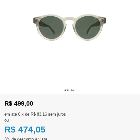
WhatsApp
Consultar
Pedidos
Recompra
Lojas
parceiras
Olá
Visitante
,
evendas:
R$ 499,00
Identifique-
11)
se
2137-
6
x
de
R$ 83,16
sem juros
aqui
5811
ou
Registre-
se
R$ 474,05