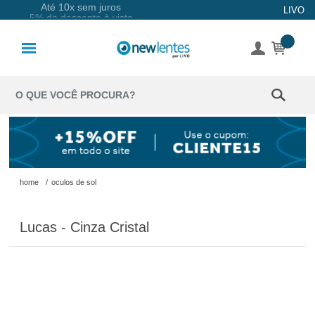
Até 10x sem juros
LIVO
Lentes de
Contato
Lentes
Coloridas
Solução
Óculos de
home
/
oculos de sol
Sol
Lucas - Cinza Cristal
Óculos de
Grau
Acessórios