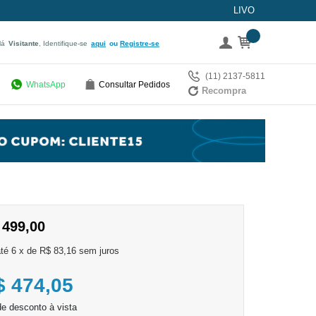
LIVO
lá
Visitante
, Identifique-se
aqui
Registre-se
(11) 2137-5811
WhatsApp
Consultar Pedidos
Recompra
 499,00
6
x
de
R$ 83,16
sem juros
$ 474,05