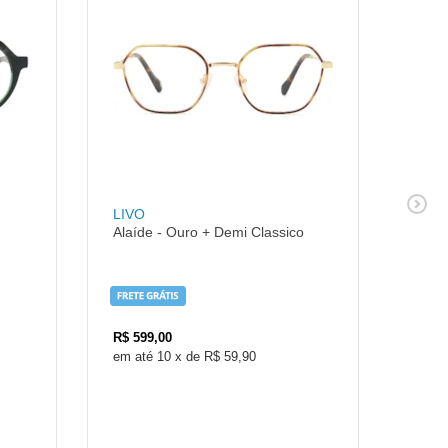
LIVO
LIVO
Alaíde - Ouro + Demi Classico
Alaíd
R$
599,00
R$
5
10
x
de
R$ 59,90