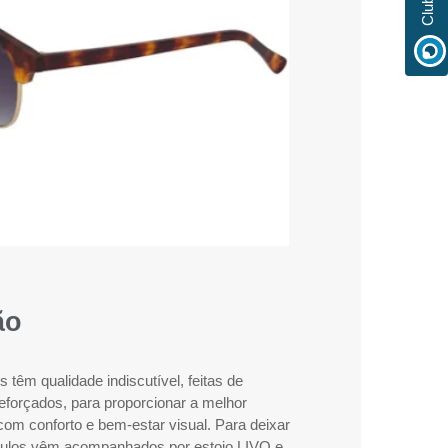
ão
têm qualidade indiscutível, feitas de
reforçados, para proporcionar a melhor
com conforto e bem-estar visual. Para deixar
óculos vêm acompanhados por estojo LIVO e