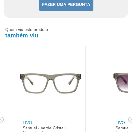
FAZER UMA PERGUNTA
Quem viu este produto
também viu
LIVO
LIVO
Samuel - Verde Cristal +
Samuel -