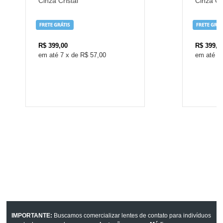
Cinza Cristal
Cinza Cri
R$
399,00
R$
399,0
7
x
de
R$ 57,00
7
IMPORTANTE:
Buscamos comercializar lentes de contato para indivíduos