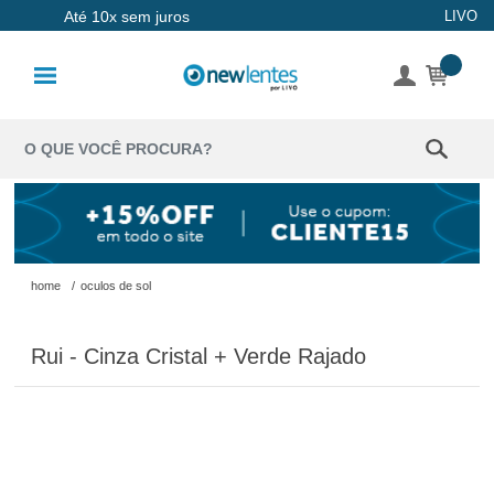
Até 10x sem juros
LIVO
Lentes de
Contato
Lentes
Coloridas
Solução
Óculos de
home
/
oculos de sol
Sol
Rui - Cinza Cristal + Verde Rajado
Óculos de
Grau
Acessórios