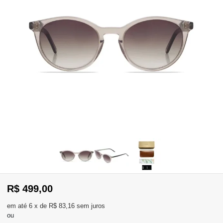
WhatsApp
Consultar
Pedidos
Recompra
Lojas
parceiras
Olá
Visitante
,
evendas:
Identifique-
11)
se
2137-
aqui
R$ 499,00
5811
Registre-
se
6
x
de
R$ 83,16
sem juros
ou