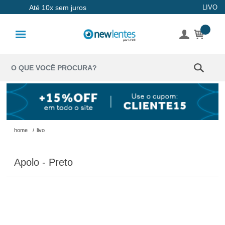
Até 10x sem juros
LIVO
Lentes de
Contato
Lentes
Coloridas
Solução
Óculos de
home
/
livo
Sol
Apolo - Preto
Óculos de
Grau
Acessórios