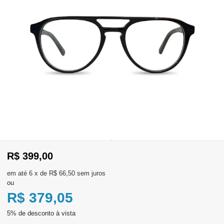
WhatsApp
Consultar
Pedidos
Recompra
Lojas
parceiras
Olá
Visitante
R$ 399,00
,
evendas:
Identifique-
11)
6
x
de
R$ 66,50
sem juros
se
2137-
ou
aqui
5811
Registre-
R$ 379,05
se