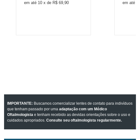
10
x
de
R$ 69,90
1
IMPORTANTE:
Buscamos comercializar lentes de contato para indivíduos
que tenham passado por uma
adaptação com um Médico
Oftalmologista
e tenham recebido as devidas orientações sobre o uso e
cuidados apropriados.
Consulte seu oftalmologista regularmente.